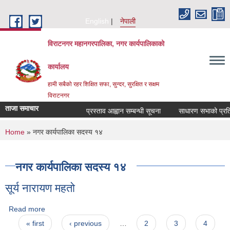
Skip to main content
English
नेपाली
विराटनगर महानगरपालिका, नगर कार्यपालिकाको
कार्यालय
हामी सबैको रहर शिक्षित सफा, सुन्दर, सुरक्षित र सक्षम
विराटनगर
ताजा समाचार
प्रस्ताव आह्वान सम्बन्धी सूचना
साधारण सभाको प्रतिवे
You are here
Home
» नगर कार्यपालिका सदस्य १४
नगर कार्यपालिका सदस्य १४
सूर्य नारायण महतो
Read more
about सूर्य नारायण महतो
Pages
« first
‹ previous
…
2
3
4