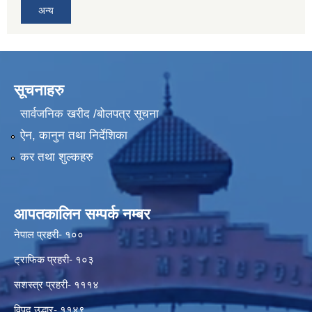
अन्य
सूचनाहरु
सार्वजनिक खरीद /बोलपत्र सूचना
ऐन, कानुन तथा निर्देशिका
कर तथा शुल्कहरु
आपतकालिन सम्पर्क नम्बर
नेपाल प्रहरी- १००
ट्राफिक प्रहरी- १०३
सशस्त्र प्रहरी- १११४
विपद् उद्धार- ११४९