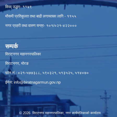
विपद् उद्धार- ११४९
मौसमी प्रतिकुलत तथा बाढी लगायतका लागि - ११५५
नगर प्रहरी तथा वारुण यन्त्र- १०१/०२१-४२२०००
सम्पर्क
विराटनगर महानगरपालिका
विराटनगर, मोरङ
फोन नं.: ०२१-५७७३८८, ५९०३२१, ५१३५२५, ५१४०७०
ईमेल:
info@biratnagarmun.gov.np
© 2026 विराटनगर महानगरपालिका, नगर कार्यपालिकाको कार्यालय