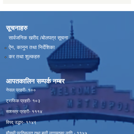
सूचनाहरु
सार्वजनिक खरीद /बोलपत्र सूचना
ऐन, कानुन तथा निर्देशिका
कर तथा शुल्कहरु
आपतकालिन सम्पर्क नम्बर
नेपाल प्रहरी- १००
ट्राफिक प्रहरी- १०३
सशस्त्र प्रहरी- १११४
विपद् उद्धार- ११४९
मौसमी प्रतिकुलत तथा बाढी लगायतका लागि - ११५५