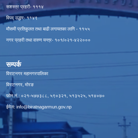
सशस्त्र प्रहरी- १११४
विपद् उद्धार- ११४९
मौसमी प्रतिकुलत तथा बाढी लगायतका लागि - ११५५
नगर प्रहरी तथा वारुण यन्त्र- १०१/०२१-४२२०००
सम्पर्क
विराटनगर महानगरपालिका
विराटनगर, मोरङ
फोन नं.: ०२१-५७७३८८, ५९०३२१, ५१३५२५, ५१४०७०
ईमेल:
info@biratnagarmun.gov.np