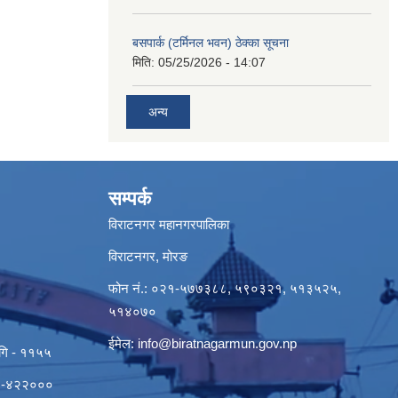
बसपार्क (टर्मिनल भवन) ठेक्का सूचना
मिति:
05/25/2026 - 14:07
अन्य
सम्पर्क
विराटनगर महानगरपालिका
विराटनगर, मोरङ
फोन नं.: ०२१-५७७३८८, ५९०३२१, ५१३५२५,
५१४०७०
ईमेल:
info@biratnagarmun.gov.np
ागि - ११५५
०२१-४२२०००