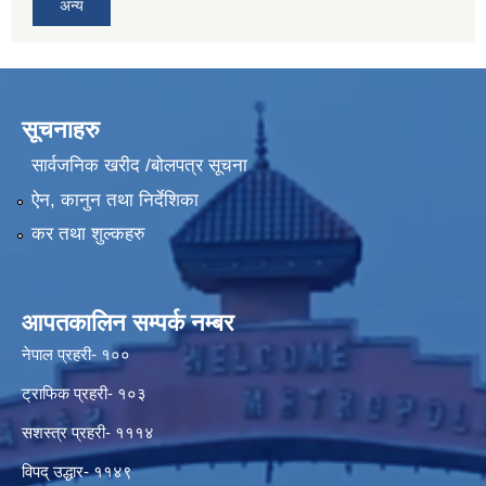
अन्य
सूचनाहरु
सार्वजनिक खरीद /बोलपत्र सूचना
ऐन, कानुन तथा निर्देशिका
कर तथा शुल्कहरु
आपतकालिन सम्पर्क नम्बर
नेपाल प्रहरी- १००
ट्राफिक प्रहरी- १०३
सशस्त्र प्रहरी- १११४
विपद् उद्धार- ११४९