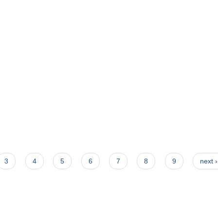
3
4
5
6
7
8
9
next ›