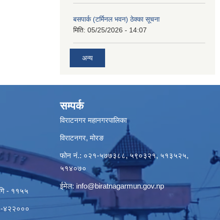
बसपार्क (टर्मिनल भवन) ठेक्का सूचना
मिति:
05/25/2026 - 14:07
अन्य
सम्पर्क
विराटनगर महानगरपालिका
विराटनगर, मोरङ
फोन नं.: ०२१-५७७३८८, ५९०३२१, ५१३५२५,
५१४०७०
ईमेल:
info@biratnagarmun.gov.np
ागि - ११५५
०२१-४२२०००