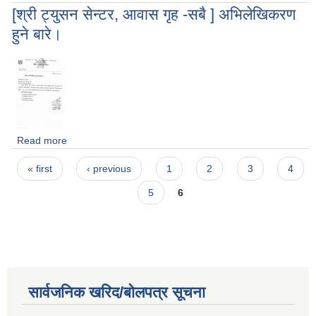
[श्री ट्युसन सेन्टर, आवास गृह -सबै ] अभिलेखिकरण
हुने बारे।
Read more
about [श्री ट्युसन सेन्टर, आवास गृह -सबै ] अभिलेखिकरण हुने बारे।
Pages
« first
‹ previous
1
2
3
4
5
6
सार्वजनिक खरिद/बोलपत्र सूचना