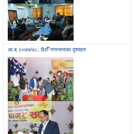
आ.ब.२०७७/७८, छैठौँ नगरसभाका दृश्यहरु
,
,