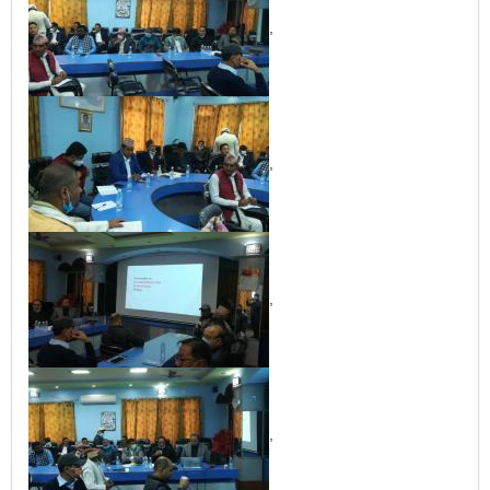
,
,
,
,