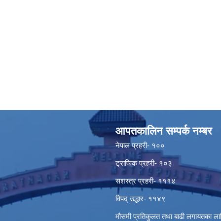
आपतकालिन सम्पर्क नम्बर
नेपाल प्रहरी- १००
ट्राफिक प्रहरी- १०३
सशस्त्र प्रहरी- १११४
विपद् उद्धार- ११४९
मौसमी प्रतिकुलत तथा बाढी लगायतका ल