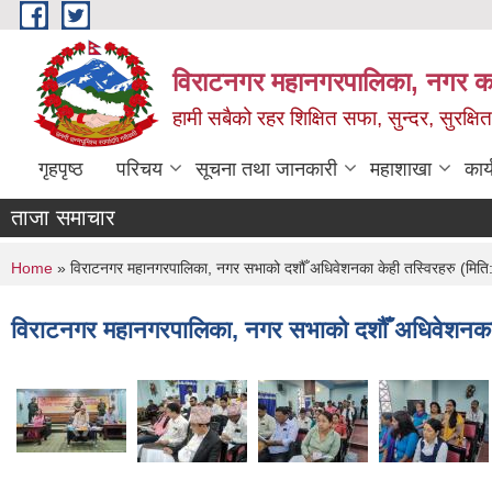
Skip to main content
विराटनगर महानगरपालिका, नगर कार
हामी सबैको रहर शिक्षित सफा, सुन्दर, सुरक्ष
गृहपृष्ठ
परिचय
सूचना तथा जानकारी
महाशाखा
कार
ताजा समाचार
You are here
Home
» विराटनगर महानगरपालिका, नगर सभाको दशौँ अधिवेशनका केही तस्विरहरु (मि
विराटनगर महानगरपालिका, नगर सभाको दशौँ अधिवेशनका