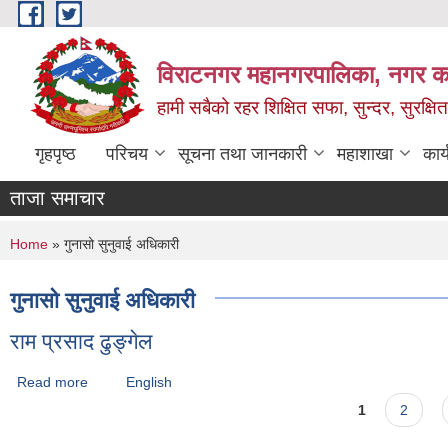
Skip to main content
विराटनगर महानगरपालिका, नगर कार
हामी सबैको रहर शिक्षित सफा, सुन्दर, सुरक्ष
गृहपृष्ठ
परिचय
सूचना तथा जानकारी
महाशाखा
कार
ताजा समाचार
You are here
Home
» गुनासो सुनुवाई अधिकारी
गुनासो सुनुवाई अधिकारी
राम प्रसाद ढुङ्गेल
Read more
about राम प्रसाद ढुङ्गेल
English
Pages
1
2