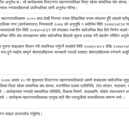
ोरा अनुरोध छ। सो कार्यक्रममा विराटनगर महानगरपालिका भित्र रहेका सामाजिक संघ संस्था, र
 लगायत नगरवासीहरुको उपस्थितिका लागी अनुरोध गरीन्छ।
 महानगरपालिकामा २०२५ साल देखी निरन्तर रुपमा ऐतिहासिक रुपमा संचालन हुँदै आएको श्रीक
यपालिका नगर (कार्यसम्पादन) नियमावली २०७४ को अनुसूचि १ बमोजिम मिति २०७४/०४/२७ गते 
 रथयात्राको दिन मिति २०७४/०४/३१ गते मंगलबार स्थानीय सार्वजनिक बिदा दिने निर्णय भएको 
वजनिक नीजि संघ संस्थाहरुमा समेत सार्वजनिक बिदाको सूचना प्रवाह गरी सहयोग गरिदिन अनु
ा पूराना फाइलहरु मिलान गरी व्यवस्थित गर्नूपर्ने भएकोले मिति २०७४/०४/०२ देखि २०७४/०४/
न्द हूने व्यहोरा सम्पुर्ण सेवाग्राहीहरुमा जानकारी गराउदै यसवाट सेवाग्राहीहरुमा पर्नजाने असूविध
२०७४ असार ३० गते शुक्रवार विराटनगर महानगरपालिकाले आफ्नै सभाहलमा सार्वजनिक सूनूवाई 
िका भित्र रहेका सामाजिक संघ संस्था, राजनैतिक दलका प्रतिनिधि, टोल संगठन, पत्रकार, कर्
ो । कार्यक्रममा नगरको समसायिक गतिविधि, विकास निमार्ण, सडकबत्ति, फोहोर व्यवस्थापन लगाय
ियो । कार्यक्रम महानगरपालिकाका प्रमुख श्री भीम पराजुलीको सभापतित्वमा सम्पन्न भयो ।
लग्न फाइल डाउनलोड गर्नुहोस्।